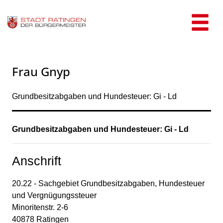
Zum Header
Zum Hauptinhalt
Zum Footer
Zum Hauptinhalt springen
Frau Gnyp
Grundbesitzabgaben und Hundesteuer: Gi - Ld
Beschreibung
Grundbesitzabgaben und Hundesteuer: Gi - Ld
Anschrift
20.22 - Sachgebiet Grundbesitzabgaben, Hundesteuer
und Vergnügungssteuer
Minoritenstr.
2-6
40878
Ratingen