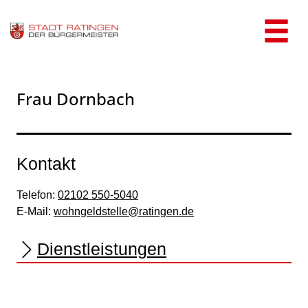
Zum Header
Zum Hauptinhalt
Zum Footer
Zum Hauptinhalt springen
Frau Dornbach
Kontakt
Telefon:
02102 550-5040
E-Mail:
wohngeldstelle@ratingen.de
Dienstleistungen