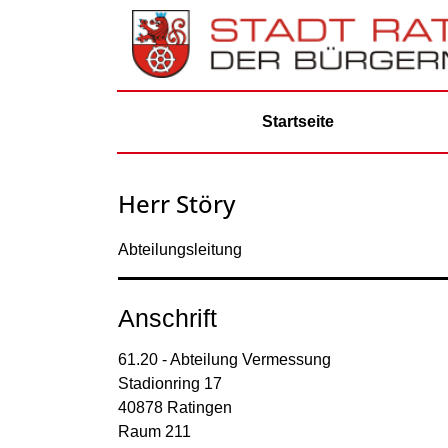
Zum Header
Zum Hauptinhalt
Zum Footer
Zum Hauptinhalt springen
Startseite
Herr Störy
Abteilungsleitung
Anschrift
61.20 - Abteilung Vermessung
Stadionring
17
40878
Ratingen
Raum 211