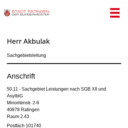
Zum Header
Zum Hauptinhalt
Zum Footer
Zum Hauptinhalt springen
Herr Akbulak
Sachgebietsleitung
Anschrift
50.11 - Sachgebiet Leistungen nach SGB XII und
AsylblG
Minoritenstr.
2-6
40878
Ratingen
Raum 2.43
Postfach 101740