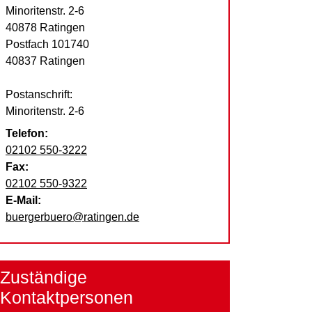
Straße:
Hausnummer:
Minoritenstr.
2-6
PLZ:
Ort:
40878
Ratingen
Postfach 101740
40837 Ratingen
Postanschrift:
Minoritenstr. 2-6
Telefon:
02102 550-3222
Fax:
02102 550-9322
E-Mail:
buergerbuero@ratingen.de
Zuständige
Kontaktpersonen