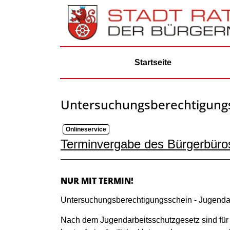
Zum Header
Zum Hauptinhalt
Zum Footer
Zum Hauptinhalt springen
Startseite
Untersuchungsberechtigung
Onlineservice
Kurzbeschreibung
Terminvergabe des Bürgerbüro
Beschreibung
NUR MIT TERMIN!
Untersuchungsberechtigungsschein - Jugenda
Nach dem Jugendarbeitsschutzgesetz sind für 