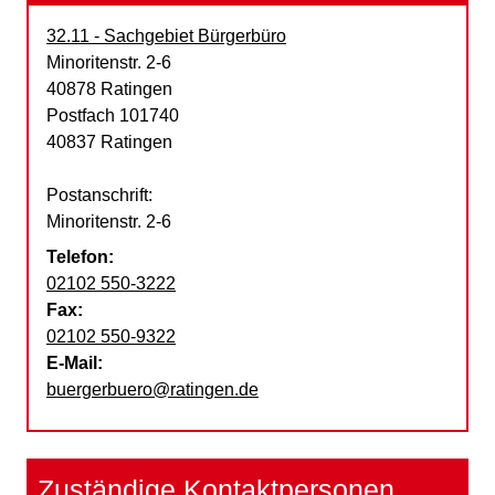
32.11 - Sachgebiet Bürgerbüro
Straße:
Hausnummer:
Minoritenstr.
2-6
PLZ:
Ort:
40878
Ratingen
Postfach 101740
40837 Ratingen
Postanschrift:
Minoritenstr. 2-6
Telefon:
02102 550-3222
Fax:
02102 550-9322
E-Mail:
buergerbuero@ratingen.de
Zuständige Kontaktpersonen